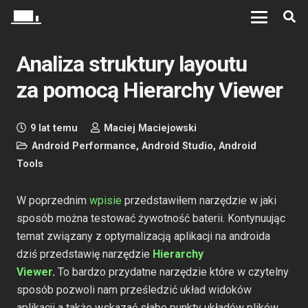
Analiza struktury layoutu
za pomocą Hierarchy Viewer
9 lat temu
Maciej Maciejowski
Android Performance
,
Android Studio
,
Android
Tools
W poprzednim
wpisie
przedstawiłem narzędzie w jaki
sposób można testować żywotność baterii. Kontynuując
temat związany z optymalizacją aplikacji na androida
dziś przedstawię narzędzie
Hierarchy
Viewer
.
To bardzo przydatne narzędzie które w czytelny
sposób pozwoli nam prześledzić układ widoków
aplikacji a także wskazać słabe punkty układów plików