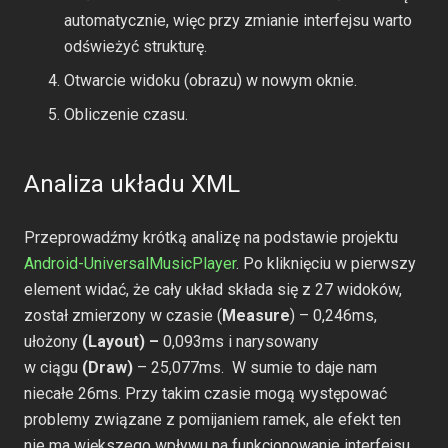
automatycznie, więc przy zmianie interfejsu warto
odświeżyć strukturę.
Otwarcie widoku (obrazu) w nowym oknie.
Obliczenie czasu.
Analiza układu XML
Przeprowadźmy krótką analizę na podstawie projektu
Android-UniversalMusicPlayer
. Po kliknięciu w pierwszy
element widać, że cały układ składa się z 27 widoków,
został zmierzony w czasie (
Measure
) – 0,246ms,
ułożony
(Layout) –
0,093ms i narysowany
w ciągu
(Draw)
– 25,077ms. W sumie to daje nam
niecałe 26ms. Przy takim czasie mogą występować
problemy związane z pomijaniem ramek, ale efekt ten
nie ma większego wpływu na funkcjonowanie interfejsu