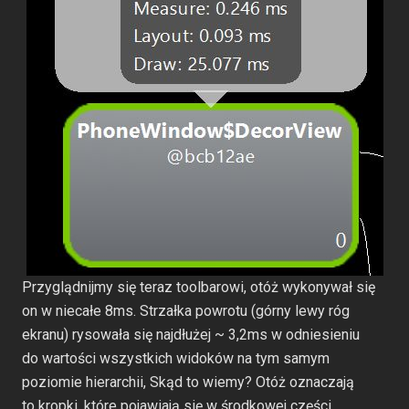
Przyglądnijmy się teraz toolbarowi, otóż wykonywał się
on w niecałe 8ms. Strzałka powrotu (górny lewy róg
ekranu) rysowała się najdłużej ~ 3,2ms w odniesieniu
do wartości wszystkich widoków na tym samym
poziomie hierarchii, Skąd to wiemy? Otóż oznaczają
to kropki, które pojawiają się w środkowej części.