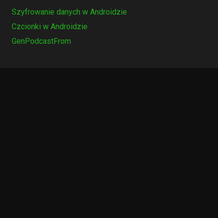
Szyfrowanie danych w Androidzie
Czcionki w Androidzie
GenPodcastFrom
Potrzebujesz czegoś?
keyboard_arrow_up
Szukaj: